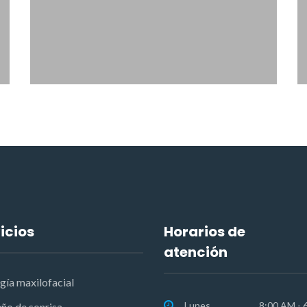
icios
Horarios de
atención
gía maxilofacial
Lunes
8:00 AM - 
ño de sonrisa