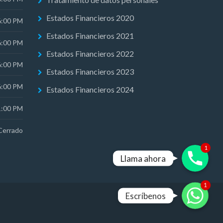
Estados Financieros 2020
6:00 PM
Estados Financieros 2021
6:00 PM
Estados Financieros 2022
6:00 PM
Estados Financieros 2023
6:00 PM
Estados Financieros 2024
1:00 PM
Cerrado
Phone
1
Llama ahora
WhatsApp
1
Escríbenos