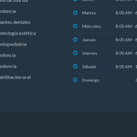
odoncia
Martes
8:00 AM - 
antes dentales
Miércoles
8:00 AM - 
ntología estética
Jueves
8:00 AM - 
ntopediatría
Viernes
8:00 AM - 
odoncia
iodoncia
Sábado
8:00 AM - 
bilitación oral
Domingo