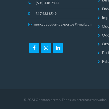
(604) 448 98 44
End
317 433 8549
Impl
mercadeoodontoexpertos@gmail.com
Odo
Odo
Ort
Per
Reha
© 2023 Odontoexpertos. Todos los derechos reservados.