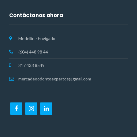
Contáctanos ahora
Medellín - Envigado
(604) 448 98 44
317 433 8549
mercadeoodontoexpertos@gmail.com