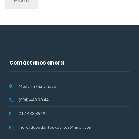
Contáctanos ahora
Medellín - Envigado
(604) 448 98 44
317 433 8549
mercadeoodontoexpertos@gmail.com