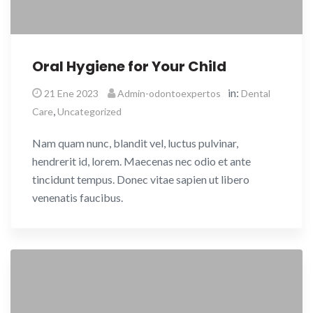
Oral Hygiene for Your Child
in:
21 Ene 2023
Admin-odontoexpertos
Dental
,
Care
Uncategorized
Nam quam nunc, blandit vel, luctus pulvinar,
hendrerit id, lorem. Maecenas nec odio et ante
tincidunt tempus. Donec vitae sapien ut libero
venenatis faucibus.