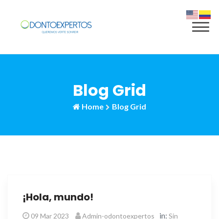
to
content
Blog Grid
Home
Blog Grid
¡Hola, mundo!
in:
09 Mar 2023
Admin-odontoexpertos
Sin