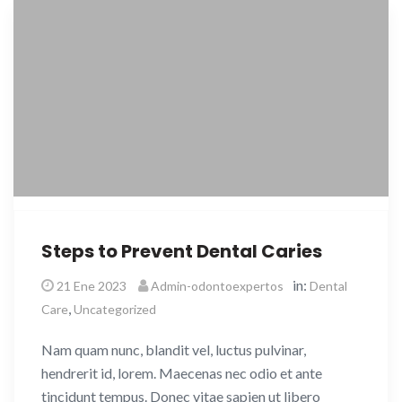
Steps to Prevent Dental Caries
in:
21 Ene 2023
Admin-odontoexpertos
Dental
,
Care
Uncategorized
Nam quam nunc, blandit vel, luctus pulvinar,
hendrerit id, lorem. Maecenas nec odio et ante
tincidunt tempus. Donec vitae sapien ut libero