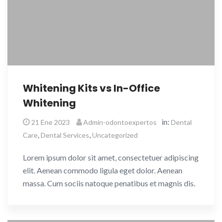
Whitening Kits vs In-Office
Whitening
in:
21 Ene 2023
Admin-odontoexpertos
Dental
,
,
Care
Dental Services
Uncategorized
Lorem ipsum dolor sit amet, consectetuer adipiscing
elit. Aenean commodo ligula eget dolor. Aenean
massa. Cum sociis natoque penatibus et magnis dis.