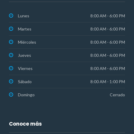
Lunes
8:00 AM - 6:00 PM
Martes
8:00 AM - 6:00 PM
Miércoles
8:00 AM - 6:00 PM
Jueves
8:00 AM - 6:00 PM
Viernes
8:00 AM - 6:00 PM
Sábado
8:00 AM - 1:00 PM
Domingo
Cerrado
Conoce más