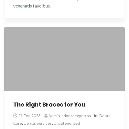
venenatis faucibus.
The Right Braces for You
in:
21 Ene 2023
Admin-odontoexpertos
Dental
,
,
Care
Dental Services
Uncategorized