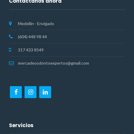
Contáctanos ahora
Medellín - Envigado
(604) 448 98 44
317 433 8549
mercadeoodontoexpertos@gmail.com
Servicios