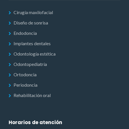
Cirugía maxilofacial
Diseño de sonrisa
Endodoncia
Implantes dentales
Odontología estética
Odontopediatría
Ortodoncia
Periodoncia
Rehabilitación oral
Horarios de atención