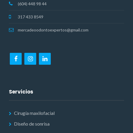
(604) 448 98 44
317 433 8549
mercadeoodontoexpertos@gmail.com
Servicios
Cirugía maxilofacial
Diseño de sonrisa