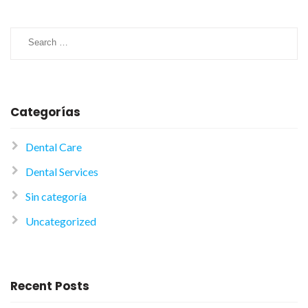
Search
for:
Categorías
Dental Care
Dental Services
Sin categoría
Uncategorized
Recent Posts