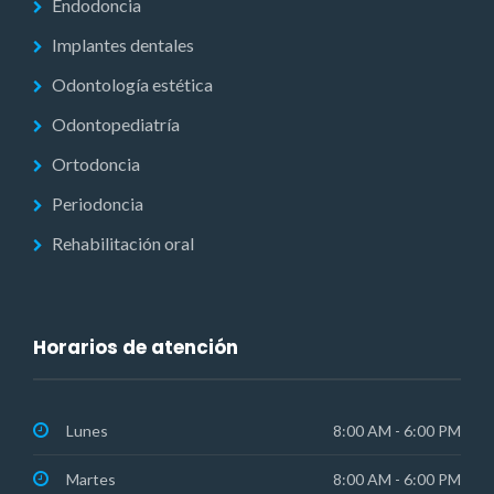
Endodoncia
Implantes dentales
Odontología estética
Odontopediatría
Ortodoncia
Periodoncia
Rehabilitación oral
Horarios de atención
Lunes
8:00 AM - 6:00 PM
Martes
8:00 AM - 6:00 PM