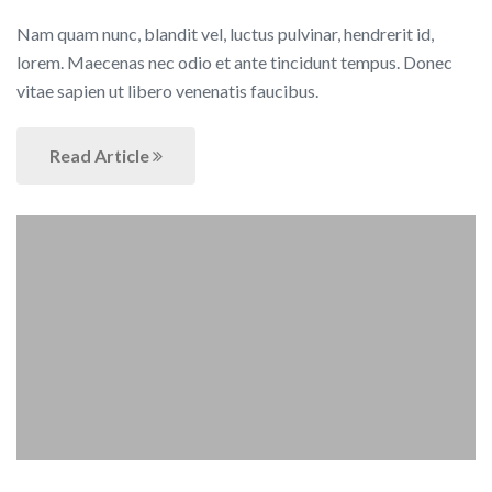
Nam quam nunc, blandit vel, luctus pulvinar, hendrerit id,
lorem. Maecenas nec odio et ante tincidunt tempus. Donec
vitae sapien ut libero venenatis faucibus.
Read Article