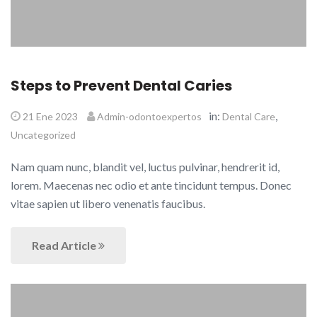
Steps to Prevent Dental Caries
in:
,
21 Ene 2023
Admin-odontoexpertos
Dental Care
Uncategorized
Nam quam nunc, blandit vel, luctus pulvinar, hendrerit id,
lorem. Maecenas nec odio et ante tincidunt tempus. Donec
vitae sapien ut libero venenatis faucibus.
Read Article