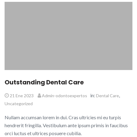
Outstanding Dental Care
in:
,
21 Ene 2023
Admin-odontoexpertos
Dental Care
Uncategorized
Nullam accumsan lorem in dui. Cras ultricies mi eu turpis
hendrerit fringilla. Vestibulum ante ipsum primis in faucibus
orci luctus et ultrices posuere cubilia.