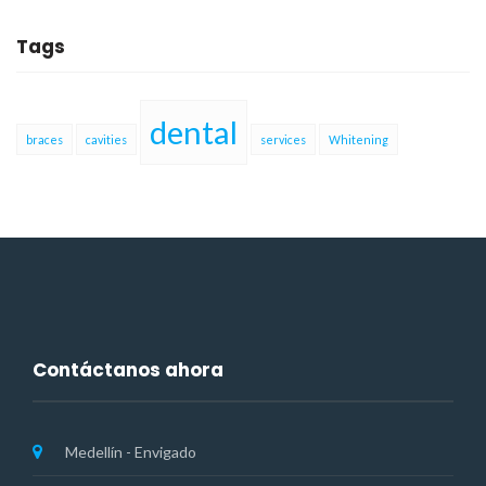
Tags
dental
braces
cavities
services
Whitening
Contáctanos ahora
Medellín - Envigado