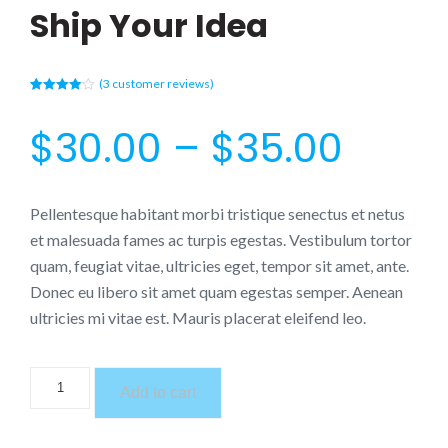
Ship Your Idea
(
3
customer reviews)
Rated
3
4.00
out of 5
based on
$
30.00
–
$
35.00
customer
ratings
Pellentesque habitant morbi tristique senectus et netus
et malesuada fames ac turpis egestas. Vestibulum tortor
quam, feugiat vitae, ultricies eget, tempor sit amet, ante.
Donec eu libero sit amet quam egestas semper. Aenean
ultricies mi vitae est. Mauris placerat eleifend leo.
Ship
Add to cart
Your
Idea
quantity