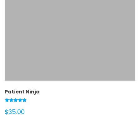
Patient Ninja
Rated
$
35.00
4.67
out of 5