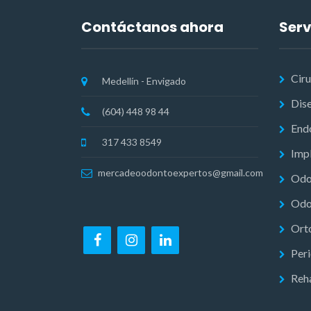
Contáctanos ahora
Serv
Ciru
Medellín - Envigado
Dise
(604) 448 98 44
End
317 433 8549
Impl
mercadeoodontoexpertos@gmail.com
Odo
Odo
Ort
Per
Reha