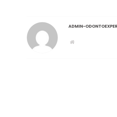
de
entradas
ADMIN-ODONTOEXPE