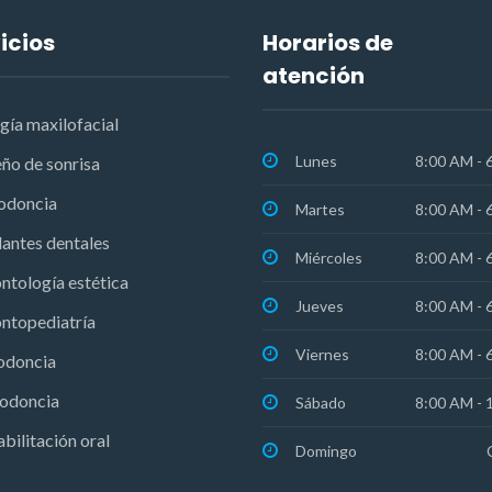
icios
Horarios de
atención
gía maxilofacial
Lunes
8:00 AM - 
ño de sonrisa
odoncia
Martes
8:00 AM - 
antes dentales
Miércoles
8:00 AM - 
ntología estética
Jueves
8:00 AM - 
ntopediatría
Viernes
8:00 AM - 
odoncia
iodoncia
Sábado
8:00 AM - 
bilitación oral
Domingo