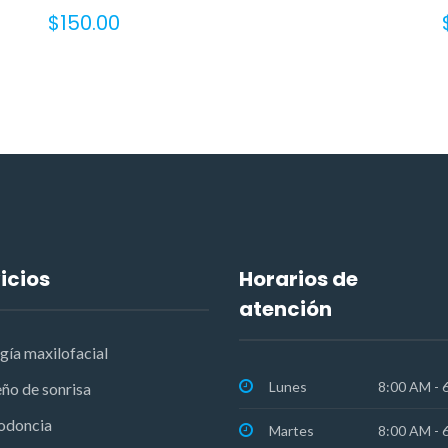
$
150.00
icios
Horarios de
atención
gía maxilofacial
Lunes
8:00 AM - 
ño de sonrisa
odoncia
Martes
8:00 AM - 