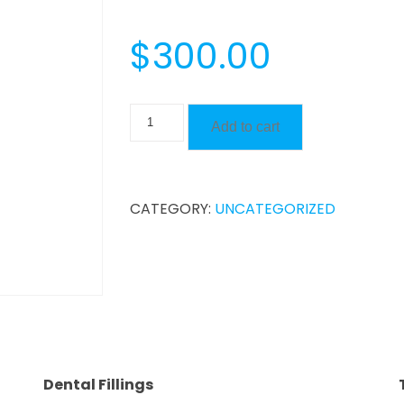
$
300.00
Root
Add to cart
Canal
Treatment
quantity
CATEGORY:
UNCATEGORIZED
Dental Fillings